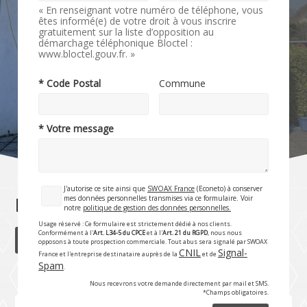
« En renseignant votre numéro de téléphone, vous
êtes informé(e) de votre droit à vous inscrire
gratuitement sur la liste d’opposition au
démarchage téléphonique Bloctel :
www.bloctel.gouv.fr. »
* Code Postal
Commune
* Votre message
J'autorise ce site ainsi que
SWOAX France
(Econeto) à conserver
mes données personnelles transmises via ce formulaire. Voir
Nettoyage de vitres et de façades
notre
politique de gestion des données personnelles.
Usage réservé : Ce formulaire est strictement dédié à nos clients.
Conformément à l'
Art. L34-5 du CPCE
et à l'
Art. 21 du RGPD
, nous nous
Rubrique précédente
opposons à toute prospection commerciale. Tout abus sera signalé par SWOAX
CNIL
Signal-
France et l'entreprise destinataire auprès de la
et de
Spam
.
Nous recevrons votre demande directement par mail et SMS.
*Champs obligatoires.