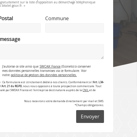
e gratuitement sur la liste d’opposition au démarchage téléphonique
.bloctel.gouv.fr. »
Postal
Commune
 message
J'autorise ce site ainsi que
SWOAX France
(Econeto) à conserver
mes données personnelles transmises via ce formulaire. Voir
notre
politique de gestion des données personnelles.
 : Ce formulaire est strictement dédié à nos clients. Conformément à l'
Art. L34-
l'
Art. 21 du RGPD
, nous nous opposons à toute prospection commerciale. Tout
nalé par SWOAX France et l'entreprise destinataire auprès de la
CNIL
et de
Nous recevrons votre demande directement par mail et SMS.
*Champs obligatoires.
Envoyer