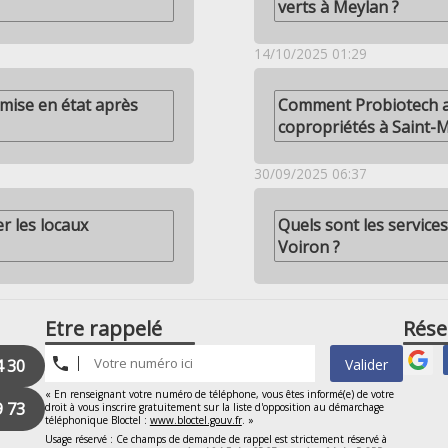
verts à Meylan ?
14/10/2025 01:29
emise en état après
Comment Probiotech as
copropriétés à Saint-M
30/09/2025 06:37
r les locaux
Quels sont les service
Voiron ?
Etre rappelé
Rése
4 30
Valider
« En renseignant votre numéro de téléphone, vous êtes informé(e) de votre
9 73
droit à vous inscrire gratuitement sur la liste d'opposition au démarchage
téléphonique Bloctel :
www.bloctel.gouv.fr
. »
Usage réservé : Ce champs de demande de rappel est strictement réservé à