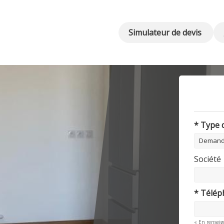
Simulateur de devis
* Type
Société
* Télé
« En renseig