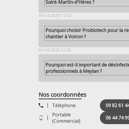
Saint-Martin-d'Hères ?
04/11/2025 12:53
Pourquoi choisir Probiotech pour la r
chantier à Voiron ?
07/10/2025 02:35
Pourquoi est-il important de désinfecte
professionnels à Meylan ?
Nos coordonnées
Téléphone
09 82 61 4
Portable
06 44 74 9
(Commercial)