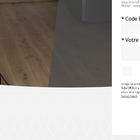
vous inscrir
Bloctel : www
* Code 
* Votre
Usage réservé
5 du CPCE
et à 
abus sera sig
Signal-Spam
.